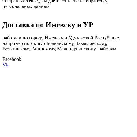
Отправляя заявку, вы даете согласие на обработку
персональных данных.
Доставка по Ижевску и УР
работаем по городу Ижевску и Удмуртской Республике,
например по Якшур-Бодьинскому, Завьяловскому,
Воткинскому, Увинскому, Малопургинскому районам.
Facebook
Vk
8(950)826-09-47
Lubimovn@yandex.ru
Удмуртская Республика, город Ижевск